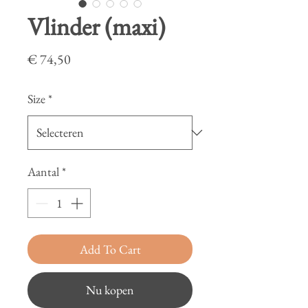
Vlinder (maxi)
Prijs
€ 74,50
Size
*
Aantal
*
Add To Cart
Nu kopen