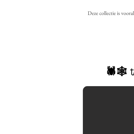
Deze collectie is voor
🕷️🕸️ 