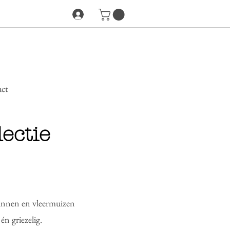
ct
ectie
pinnen en vleermuizen
n griezelig.​