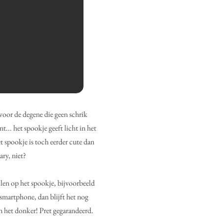
voor de degene die geen schrik
... het spookje geeft licht in het
t spookje is toch eerder cute dan
ary, niet?
allen op het spookje, bijvoorbeeld
e smartphone, dan blijft het nog
n het donker! Pret gegarandeerd.