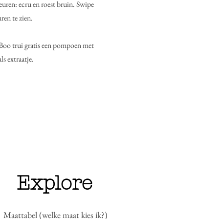
euren: ecru en roest bruin. Swipe
ren te zien.
n Boo trui gratis een pompoen met
ls extraatje.
Explore
Maattabel (welke maat kies ik?)