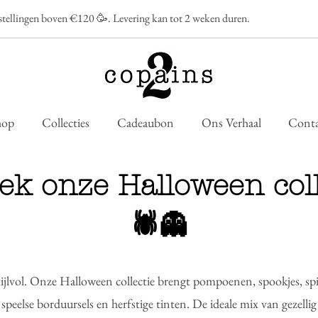
estellingen boven €120 🥳. Levering kan tot 2 weken duren.
hop
Collecties
Cadeaubon
Ons Verhaal
Conta
ek onze Halloween coll
🕷️👻
stijlvol. Onze Halloween collectie brengt pompoenen, spookjes, s
 speelse borduursels en herfstige tinten. De ideale mix van gezellig é