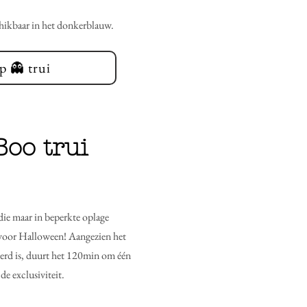
chikbaar in het donkerblauw.
p 👻 trui
Boo trui
 die maar in beperkte oplage
e voor Halloween! Aangezien het
erd is, duurt het 120min om één
de exclusiviteit.