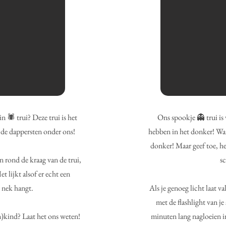
n 🕷️ trui? Deze trui is het
Ons spookje 👻 trui is 
 de dappersten onder ons!
hebben in het donker! Want
donker! Maar geef toe, he
 rond de kraag van de trui,
sc
et lijkt alsof er echt een
 nek hangt.
Als je genoeg licht laat v
met de flashlight van j
n)kind? Laat het ons weten!
minuten lang nagloeien i