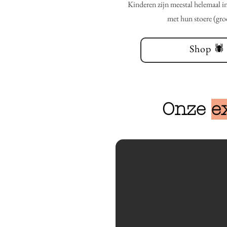
Kinderen zijn meestal helemaal i
met hun stoere (groo
Shop 🕷️ 
Onze
e